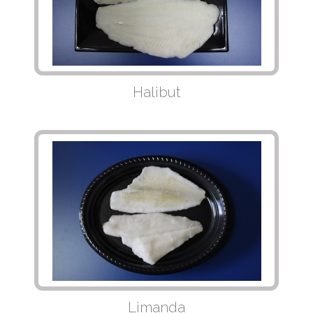
Halibut
Limanda